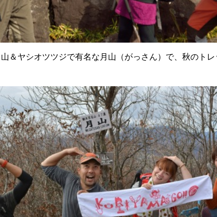
0名山＆ヤシオツツジで有名な月山（がっさん）で、秋のトレ