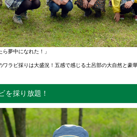
たら夢中になれた！」
のワラビ採りは大盛況！五感で感じる土呂部の大自然と豪
ビを採り放題！