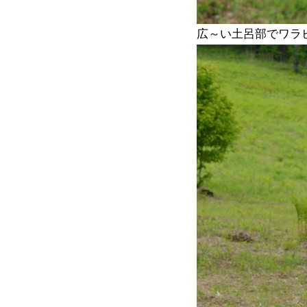
広～い土呂部でワラ